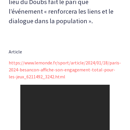
lieu du Doubs fait le pari que
l’événement « renforcera les liens et le
dialogue dans la population ».
Article
https://www.lemonde.fr/sport/article/2024/01/18/paris-
2024-besancon-affiche-son-engagement-total-pour-
les-jeux_6211492_3242.html