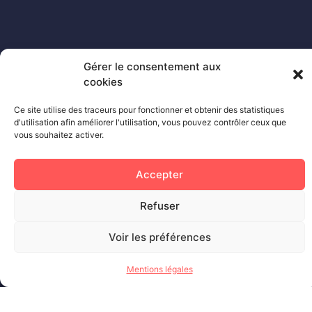
Gérer le consentement aux
***
Hôtel Ibis La City
cookies
Ce site utilise des traceurs pour fonctionner et obtenir des statistiques
d'utilisation afin améliorer l'utilisation, vous pouvez contrôler ceux que
vous souhaitez activer.
Accepter
Refuser
Voir les préférences
***
Hôtel Mercure
Mentions légales
Complexe de Rosemont
: Hôtel All suites 4Km / Hôtel