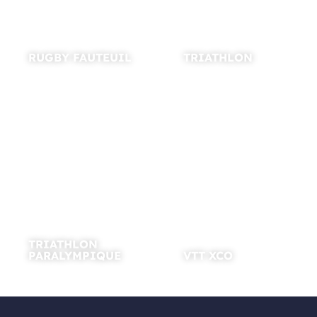
RUGBY FAUTEUIL
TRIATHLON
TRIATHLON
PARALYMPIQUE
VTT XCO