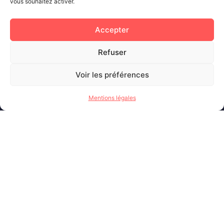
Judo
vous souhaitez activer.
Judo paralympique
Lutte
Accepter
Rugby à 7
Rugby fauteuil
Refuser
Triathlon
Triathlon paralympique
Voir les préférences
VTT XCO
Pages
Mentions légales
Accueil
Venir à Besançon
Carte des sites d’entraînement
Services médicaux
Le COPS : Complexe d’Optimisation de la
Performance sportive
Hébergements et restauration
Contactez Besançon
Disciplines sportives