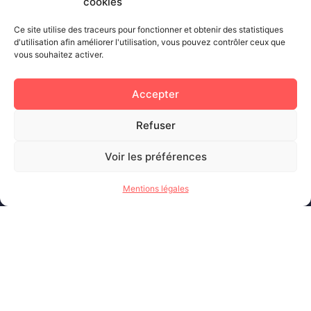
cookies
Nos atouts
Champions & Ambassadeurs
Ce site utilise des traceurs pour fonctionner et obtenir des statistiques
d'utilisation afin améliorer l'utilisation, vous pouvez contrôler ceux que
Notre actu
vous souhaitez activer.
Mentions légales
Nos partenaires
Accepter
Atouts
Refuser
Une offre de services à la carte
Une offre hôtelière diversifiée & des équipements de
Voir les préférences
proximité
Centre de récupération & services médicaux sur
Mentions légales
mesure
Pixels & Code :
Digitale deluxe
+
53×11.studio