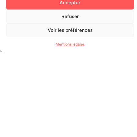
Accepter
Refuser
Voir les préférences
Mentions légales
CENTRO DE RECUPERACION &
ATENCIONES MEDICAS A LA MEDIDA
En torno a su preparación deportiva, un equipamiento único en
materia de preparación y de recuperación: el Centro de
optimización de rendimiento deportivo (COPS) y sus cámaras de
hipoxia.
¡En caso de lesión, un equipo de profesionales hospitalarios
pluridisciplinario está a su disposición!