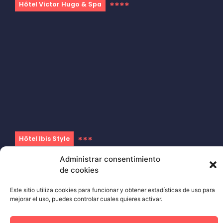
****
Hôtel Victor Hugo & Spa
***
Hôtel Ibis Style
Administrar consentimiento
Gimnasio La Saint-Claude
: Hôtel Vesontio = 1,8Km /
de cookies
Hôtel Victor Hugo = 1,7Km / Hôtel Ibis Style = 1,8Km
Este sitio utiliza cookies para funcionar y obtener estadísticas de uso para
mejorar el uso, puedes controlar cuales quieres activar.